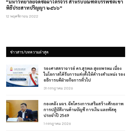
“มหาวิทยาลัยจัดซื้อผ้าไตรจีวร สำหรับบัณฑิตบรรพชิตเข้า
พิธีประสาทปริญญา ๒๕๖๖”
12 พฤศจิกายน 2022
ข่าวสาร/บทความล่าสุด
รองศาสตราจารย์ ดร.สุรพล สุยะพรหม เนื่อง
ในโอกาสได้รับการแต่งตั้งให้ดำรงตำแหน่ง รอง
อธิการบดีฝ่ายกิจการทั่วไป
31 กรกฎาคม 2026
กองคลัง มจร. จัดโครงการเสริมสร้างศักยภาพ
การปฏิบัติงานด้านบัญชี การเงิน และพัสดุ
ประจำปี 2569
1 กรกฎาคม 2026