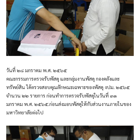
วันที่ ๒๘ มกราคม พ.ศ. ๒๕๖๕
คณะกรรมการตรวจรับพัสดุ และกลุ่มงานพัสดุ กองคลังและ
ทรัพย์สิน ได้ตรวจสอบคุณลักษณะเฉพาะของพัสดุ งปม. ๒๕๖๕
จำนวน ๒๒ รายการ ก่อนทำการตรวจรับพัสดุในวันที่ ๓๑
มกราคม พ.ศ. ๒๕๖๕.ก่อนส่งมอบพัสดุให้กับส่วนงานภายในของ
มหาวิทยาลัยต่อไป