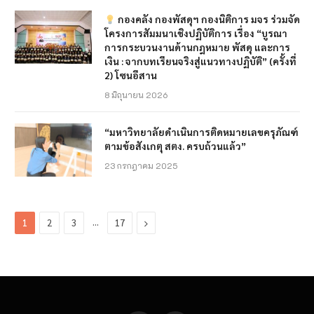
กองคลัง กองพัสดุฯ กองนิติการ มจร ร่วมจัด
โครงการสัมมนาเชิงปฏิบัติการ เรื่อง “บูรณา
การกระบวนงานด้านกฎหมาย พัสดุ และการ
เงิน : จากบทเรียนจริงสู่แนวทางปฏิบัติ” (ครั้งที่
2) โซนอีสาน
8 มิถุนายน 2026
“มหาวิทยาลัยดำเนินการติดหมายเลขครุภัณฑ์
ตามข้อสังเกตุ สตง. ครบถ้วนแล้ว”
23 กรกฎาคม 2025
…
Next
1
2
3
17