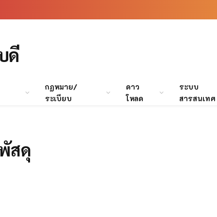
บดี
กฏหมาย/
ดาว
ระบบ
ระเบียบ
โหลด
สารสนเทศ
ัสดุ