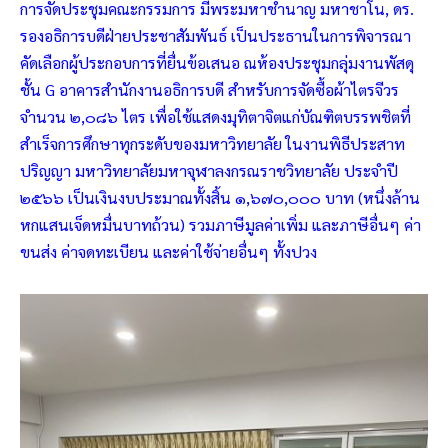
การจัดประชุมคณะกรรมการ มีพระมหาชำนาญ มหาชาโน, ดร.
รองอธิการบดีฝ่ายประชาสัมพันธ์ เป็นประธานในการพิจารณา
คัดเลือกผู้ประกอบการที่ยื่นข้อเสนอ ณห้องประชุมกลุ่มงานพัสดุ
ชั้น G อาคารสำนักงานอธิการบดี สำหรับการจัดซื้อผ้าไตรจีวร
จำนวน ๒,๐๘๖ ไตร เพื่อใช้แสดงมุทิตาจิตแก่บัณฑิตบรรพชิตที่
สำเร็จการศึกษาทุกระดับของมหาวิทยาลัย ในงานพิธีประสาท
ปริญญา มหาวิทยาลัยมหาจุฬาลงกรณราชวิทยาลัย ประจำปี
๒๕๖๖ เป็นเงินงบประมาณทั้งสิ้น ๑,๖๗๐,๐๐๐ บาท (หนึ่งล้าน
หกแสนเจ็ดหมื่นบาทถ้วน) รวมภาษีมูลค่าเพิ่ม และภาษีอื่นๆ ค่า
ขนส่ง ค่าจดทะเบียน และค่าใช้จ่ายอื่นๆ ทั้งปวง