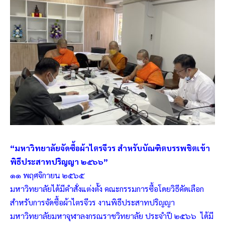
“มหาวิทยาลัยจัดซื้อผ้าไตรจีวร สำหรับบัณฑิตบรรพชิตเข้า
พิธีประสาทปริญญา ๒๕๖๖”
๑๑ พฤศจิกายน ๒๕๖๕
มหาวิทยาลัยได้มีคำสั่งแต่งตั้ง คณะกรรมการซื้อโดยวิธีคัดเลือก
สำหรับการจัดซื้อผ้าไตรจีวร งานพิธีประสาทปริญญา
มหาวิทยาลัยมหาจุฬาลงกรณราชวิทยาลัย ประจำปี ๒๕๖๖ ได้มี