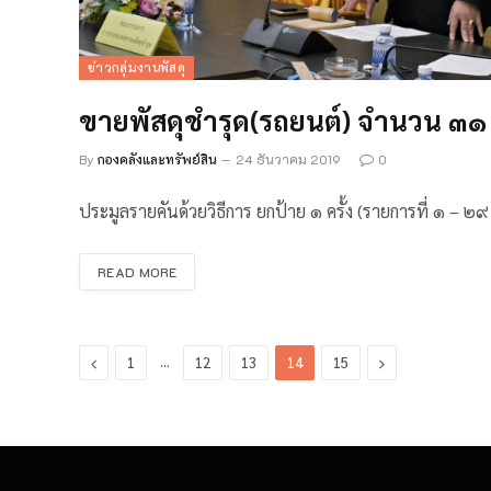
ข่าวกลุ่มงานพัสดุ
ขายพัสดุชำรุด(รถยนต์) จำนวน ๓๑ 
By
กองคลังและทรัพย์สิน
24 ธันวาคม 2019
0
ประมูลรายคันด้วยวิธีการ ยกป้าย ๑ ครั้ง (รายการที่ ๑ – 
READ MORE
Previous
…
Next
1
12
13
14
15