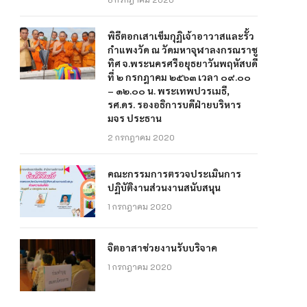
พิธีตอกเสาเข็มกุฏิเจ้าอาวาสและรั้ว
กำแพงวัด ณ วัดมหาจุฬาลงกรณราชู
ทิศ จ.พระนครศรีอยุธยาวันพฤหัสบดี
ที่ ๒ กรกฎาคม ๒๕๖๓ เวลา ๐๙.๐๐
– ๑๒.๐๐ น. พระเทพปวรเมธี,
รศ.ดร. รองอธิการบดีฝ่ายบริหาร
มจร ประธาน
2 กรกฎาคม 2020
คณะกรรมการตรวจประเมินการ
ปฏิบัติงานส่วนงานสนับสนุน
1 กรกฎาคม 2020
จิตอาสาช่วยงานรับบริจาค
1 กรกฎาคม 2020