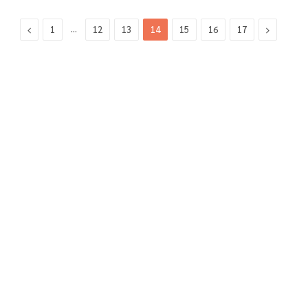
Previous
…
Next
1
12
13
14
15
16
17