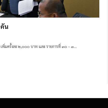
คัน
๒๙ เพิ่มครั้งละ ๒,๐๐๐ บาท และ รายการที่ ๓๐ – ๓…