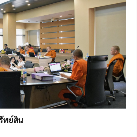
พย์สิน