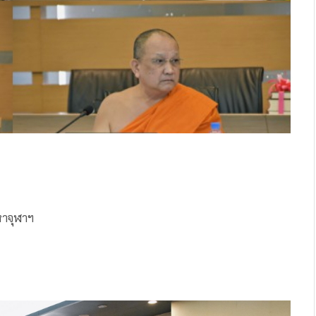
หาจุฬาฯ