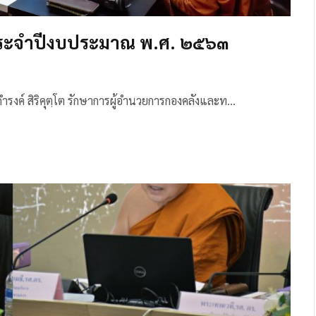
ประจำปีงบประมาณ พ.ศ. ๒๕๖๓
ำรงค์ สิริคุตฺโต รักษาการผู้อำนวยการกองคลังและท…